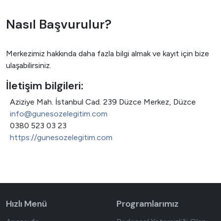
Nasıl Başvurulur?
Merkezimiz hakkında daha fazla bilgi almak ve kayıt için bize
ulaşabilirsiniz.
İletişim bilgileri:
Adres
Aziziye Mah. İstanbul Cad. 239 Düzce Merkez, Düzce
E-posta
info@gunesozelegitim.com
Telefon
0380 523 03 23
Web site
https://gunesozelegitim.com
Hızlı Menü
Programlarımız