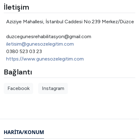
İletişim
Adres
Aziziye Mahallesi, İstanbul Caddesi No.239 Merkez/Düzce
duzcegunesrehabilitasyon@gmail.com
E-posta
iletisim@gunesozelegitim.com
Telefon
0380 523 03 23
Web site
https://www.gunesozelegitim.com
Bağlantı
Facebook
Instagram
HARITA/KONUM