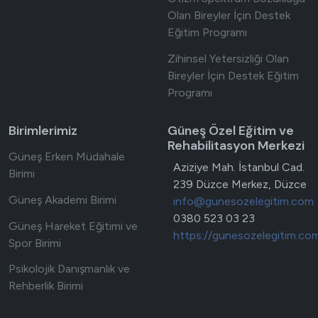
Olan Bireyler İçin Destek
Eğitim Programı
Zihinsel Yetersizliği Olan
Bireyler İçin Destek Eğitim
Programı
Birimlerimiz
Güneş Özel Eğitim ve
Rehabilitasyon Merkezi
Güneş Erken Müdahale
Adres
Aziziye Mah. İstanbul Cad.
Birimi
239 Düzce Merkez, Düzce
Güneş Akademi Birimi
E-posta
info@gunesozelegitim.com
Telefon
0380 523 03 23
Güneş Hareket Eğitimi ve
Web site
https://gunesozelegitim.co
Spor Birimi
Psikolojik Danışmanlık ve
Rehberlik Birimi