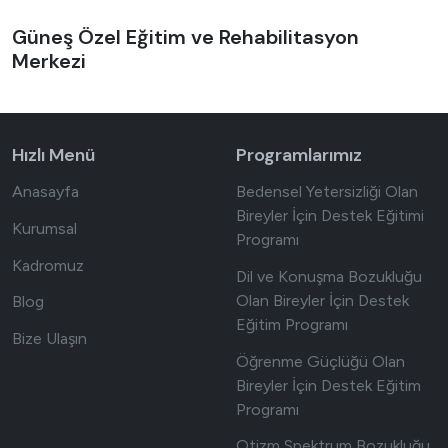
Güneş Özel Eğitim ve Rehabilitasyon
Merkezi
Hızlı Menü
Programlarımız
Anasayfa
Bedensel Yetersizliği Olan
Bireyler İçin Destek Eğitimi
Kurumsal
Programı
Kadromuz
Dil ve Konuşma Bozukluğu
Olan Bireyler İçin Destek
Blog
Eğitim Programı
Bize Ulaşın
Öğrenme Güçlüğü Olan
Bireyler İçin Destek Eğitim
Programı
Otizm Spektrum Bozukluğu